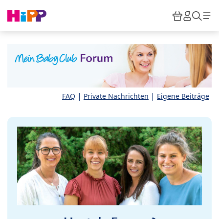
Skip to main content
Warenkor
HiPP M
Such
|
|
FAQ
Private Nachrichten
Eigene Beiträge