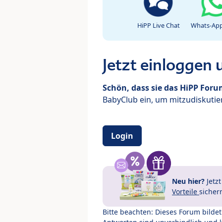
HiPP Live Chat
Whats-App
Jetzt einloggen
Schön, dass sie das HiPP For
BabyClub ein, um mitzudiskutier
Login
Neu hier?
Jetz
Vorteile
sicher
Bitte beachten: Dieses Forum bilde