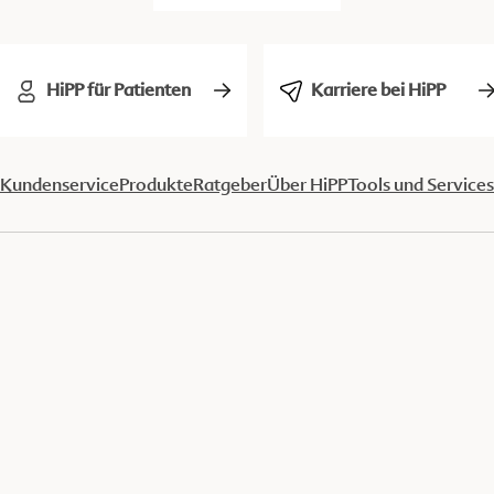
HiPP für Patienten
Karriere bei HiPP
Kundenservice
Produkte
Ratgeber
Über HiPP
Tools und Services