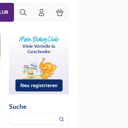
Suche
HiPP Mein Babyclub
Warenkorb
LUB
Viele Vorteile &
Geschenke
Neu registrieren
Suche
Suche