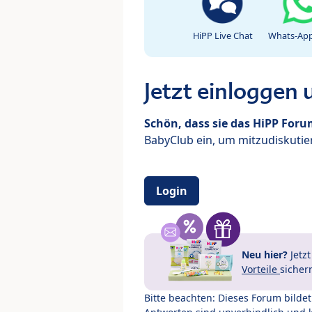
HiPP Live Chat
Whats-App
Jetzt einloggen
Schön, dass sie das HiPP For
BabyClub ein, um mitzudiskutier
Login
Neu hier?
Jetz
Vorteile
sicher
Bitte beachten: Dieses Forum bilde