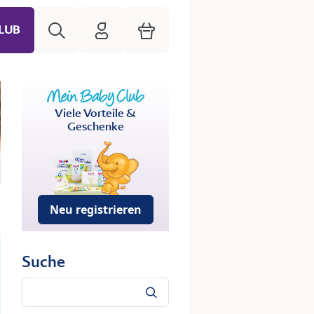
Suche
HiPP Mein Babyclub
Warenkorb
LUB
Viele Vorteile &
Geschenke
Neu registrieren
Suche
Suche