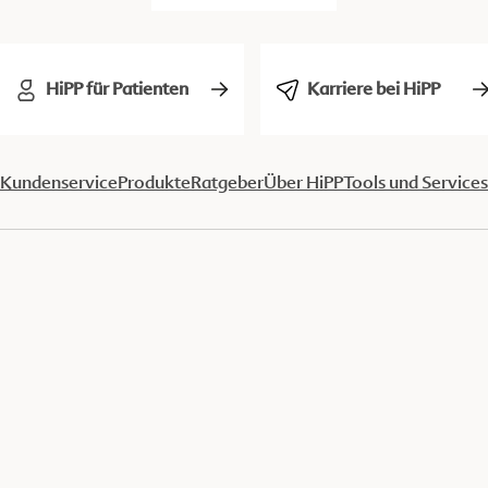
HiPP für Patienten
Karriere bei HiPP
Kundenservice
Produkte
Ratgeber
Über HiPP
Tools und Services