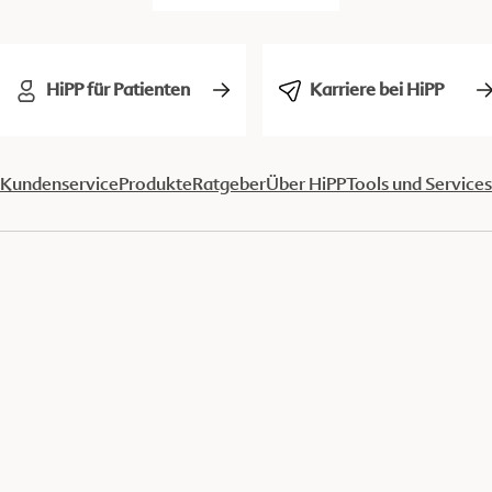
HiPP für Patienten
Karriere bei HiPP
Kundenservice
Produkte
Ratgeber
Über HiPP
Tools und Services