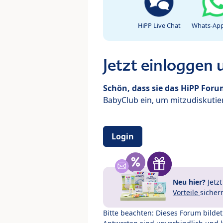
HiPP Live Chat
Whats-App
Jetzt einloggen
Schön, dass sie das HiPP For
BabyClub ein, um mitzudiskutier
Login
Neu hier?
Jetz
Vorteile
sicher
Bitte beachten: Dieses Forum bilde