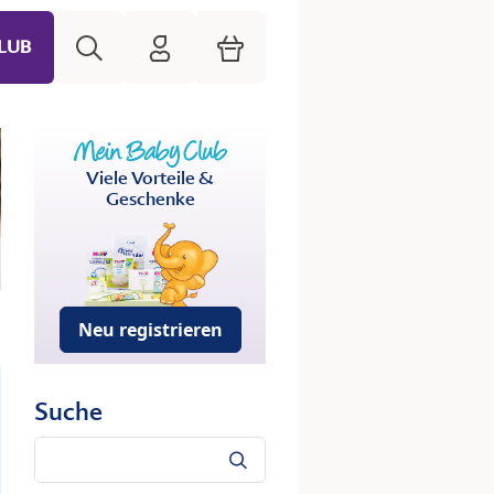
Suche
HiPP Mein Babyclub
Warenkorb
LUB
Viele Vorteile &
Geschenke
Neu registrieren
Suche
Suche