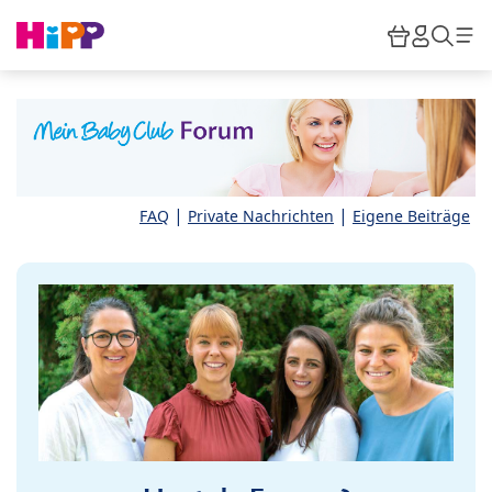
Skip to main content
Warenkor
HiPP M
Such
|
|
FAQ
Private Nachrichten
Eigene Beiträge