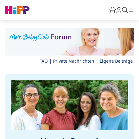
Skip to main content
Warenkor
HiPP M
Such
|
|
FAQ
Private Nachrichten
Eigene Beiträge