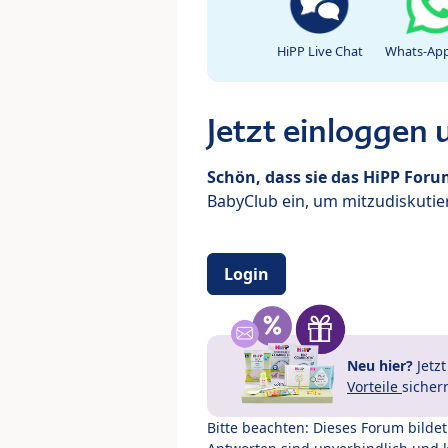
HiPP Live Chat
Whats-App
Jetzt einloggen
Schön, dass sie das HiPP For
BabyClub ein, um mitzudiskutier
Login
Neu hier?
Jetz
Vorteile
sicher
Bitte beachten: Dieses Forum bilde