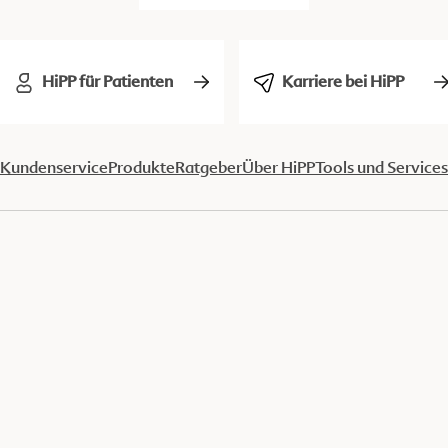
HiPP für Patienten
Karriere bei HiPP
Kundenservice
Produkte
Ratgeber
Über HiPP
Tools und Services