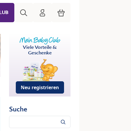
Suche
HiPP Mein Babyclub
Warenkorb
LUB
Viele Vorteile &
Geschenke
Neu registrieren
Suche
Suche