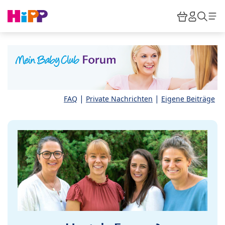
Skip to main content
Warenkor
HiPP M
Such
|
|
FAQ
Private Nachrichten
Eigene Beiträge