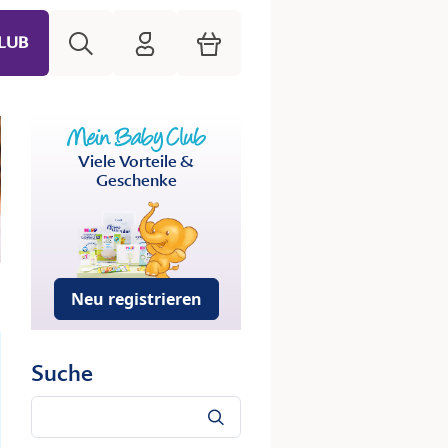
Suche
HiPP Mein Babyclub
Warenkorb
LUB
Viele Vorteile &
Geschenke
Neu registrieren
Suche
Suche