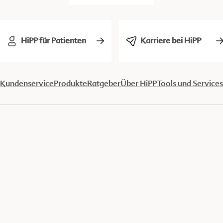
HiPP für Patienten
Karriere bei HiPP
Kundenservice
Produkte
Ratgeber
Über HiPP
Tools und Services