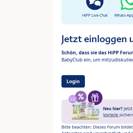
HiPP Live Chat
Whats-App
Jetzt einloggen
Schön, dass sie das HiPP For
BabyClub ein, um mitzudiskutier
Login
Neu hier?
Jetz
Vorteile
sicher
Bitte beachten: Dieses Forum bilde