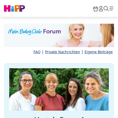
Skip to main content
Warenkor
HiPP M
Such
|
|
FAQ
Private Nachrichten
Eigene Beiträge