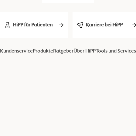
HiPP für Patienten
Karriere bei HiPP
Kundenservice
Produkte
Ratgeber
Über HiPP
Tools und Services