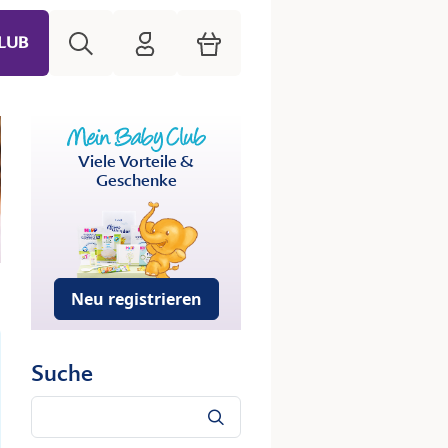
Suche
HiPP Mein Babyclub
Warenkorb
LUB
Viele Vorteile &
Geschenke
Neu registrieren
Suche
Suche