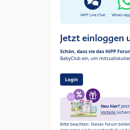
HiPP Live Chat
Whats-App
Jetzt einloggen
Schön, dass sie das HiPP For
BabyClub ein, um mitzudiskutier
Login
Neu hier?
Jetz
Vorteile
sicher
Bitte beachten: Dieses Forum bilde