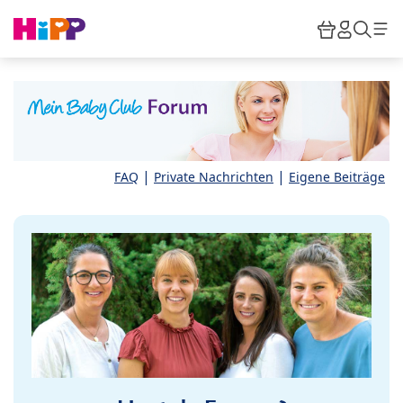
Skip to main content
Warenkor
HiPP M
Such
|
|
FAQ
Private Nachrichten
Eigene Beiträge