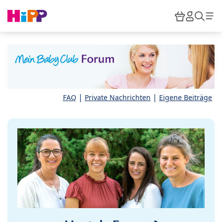
Skip to main content
Warenkor
HiPP M
Such
|
|
FAQ
Private Nachrichten
Eigene Beiträge