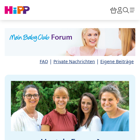
Skip to main content
Warenkor
HiPP M
Such
|
|
FAQ
Private Nachrichten
Eigene Beiträge