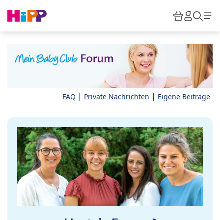
Skip to main content
Warenkor
HiPP M
Such
|
|
FAQ
Private Nachrichten
Eigene Beiträge