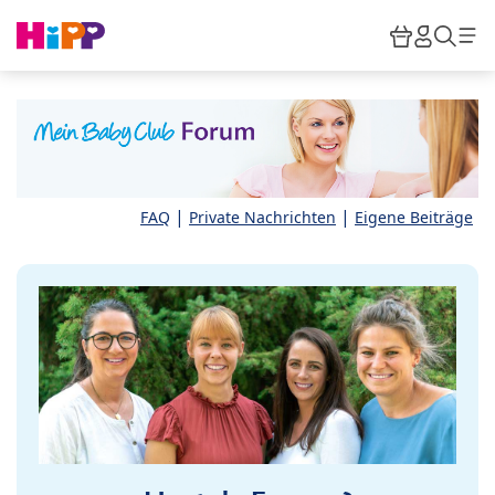
Skip to main content
Warenkor
HiPP M
Such
|
|
FAQ
Private Nachrichten
Eigene Beiträge