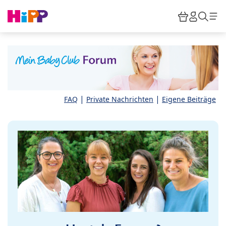
Skip to main content
Warenkor
HiPP M
Such
|
|
FAQ
Private Nachrichten
Eigene Beiträge