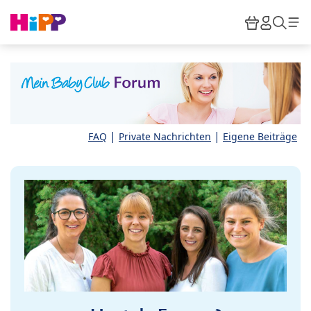
Skip to main content
Warenkor
HiPP M
Such
|
|
FAQ
Private Nachrichten
Eigene Beiträge