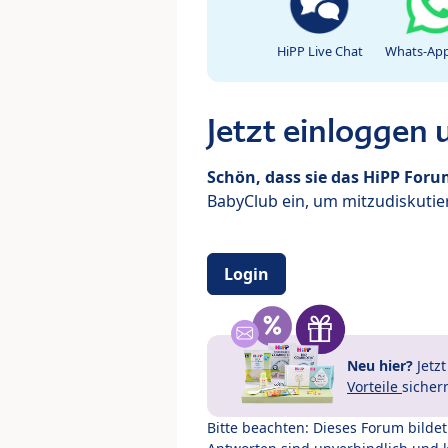
HiPP Live Chat
Whats-App
Jetzt einloggen
Schön, dass sie das HiPP For
BabyClub ein, um mitzudiskutier
Login
Neu hier?
Jetz
Vorteile
sicher
Bitte beachten: Dieses Forum bilde