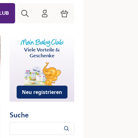
Suche
HiPP Mein Babyclub
Warenkorb
LUB
Viele Vorteile &
Geschenke
Neu registrieren
Suche
Suche