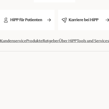
HiPP für Patienten
Karriere bei HiPP
Kundenservice
Produkte
Ratgeber
Über HiPP
Tools und Services