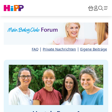
Skip to main content
Warenkor
HiPP M
Such
|
|
FAQ
Private Nachrichten
Eigene Beiträge