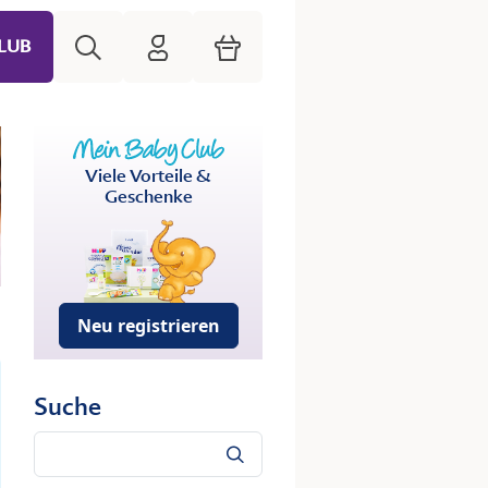
Suche
HiPP Mein Babyclub
Warenkorb
LUB
Viele Vorteile &
Geschenke
Neu registrieren
Suche
Suche