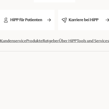
HiPP für Patienten
Karriere bei HiPP
Kundenservice
Produkte
Ratgeber
Über HiPP
Tools und Services