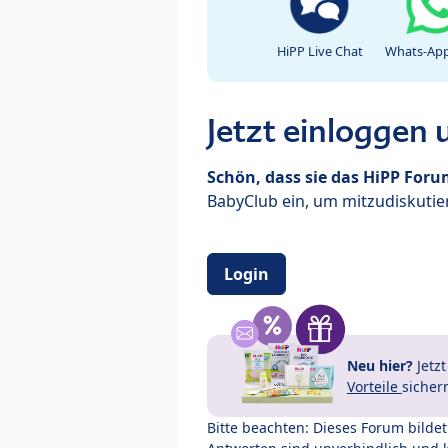
HiPP Live Chat
Whats-App
Jetzt einloggen
Schön, dass sie das HiPP For
BabyClub ein, um mitzudiskutier
Login
Neu hier?
Jetz
Vorteile
sicher
Bitte beachten: Dieses Forum bilde