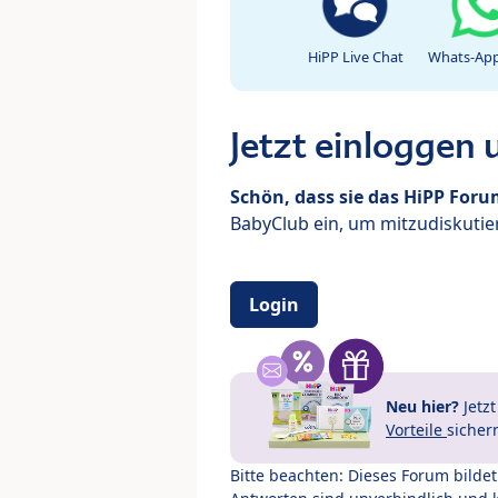
HiPP Live Chat
Whats-App
Jetzt einloggen
Schön, dass sie das HiPP For
BabyClub ein, um mitzudiskutier
Login
Neu hier?
Jetz
Vorteile
sicher
Bitte beachten: Dieses Forum bilde