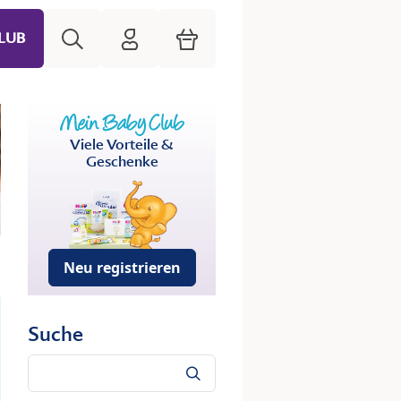
Suche
HiPP Mein Babyclub
Warenkorb
LUB
Viele Vorteile &
Geschenke
Neu registrieren
Suche
Suche