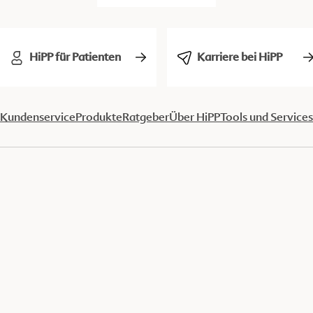
HiPP für Patienten
Karriere bei HiPP
Kundenservice
Produkte
Ratgeber
Über HiPP
Tools und Services