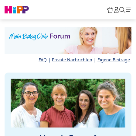
Skip to main content
Warenkor
HiPP M
Such
|
|
FAQ
Private Nachrichten
Eigene Beiträge