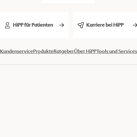
HiPP für Patienten
Karriere bei HiPP
Kundenservice
Produkte
Ratgeber
Über HiPP
Tools und Services