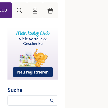
Suche
HiPP Mein Babyclub
Warenkorb
LUB
Viele Vorteile &
Geschenke
Neu registrieren
Suche
Suche