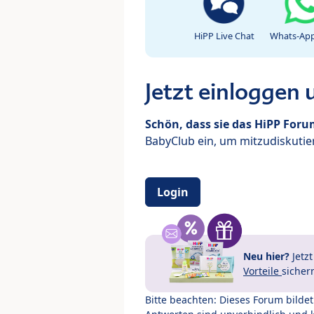
HiPP Live Chat
Whats-App
Jetzt einloggen
Schön, dass sie das HiPP For
BabyClub ein, um mitzudiskutier
Login
Neu hier?
Jetz
Vorteile
sicher
Bitte beachten: Dieses Forum bilde