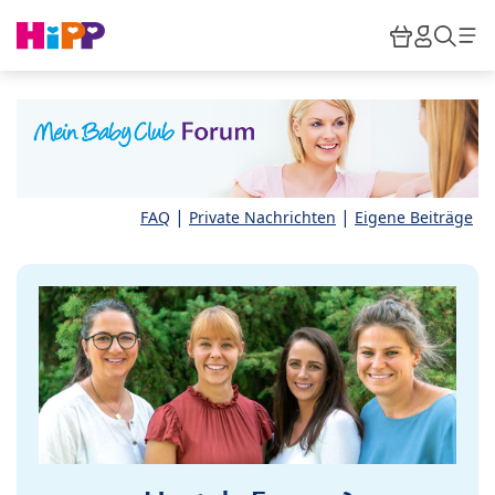
Skip to main content
Warenkor
HiPP M
Such
|
|
FAQ
Private Nachrichten
Eigene Beiträge