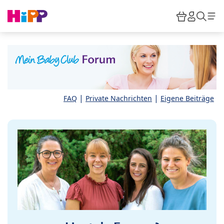
Skip to main content
Warenkor
HiPP M
Such
|
|
FAQ
Private Nachrichten
Eigene Beiträge