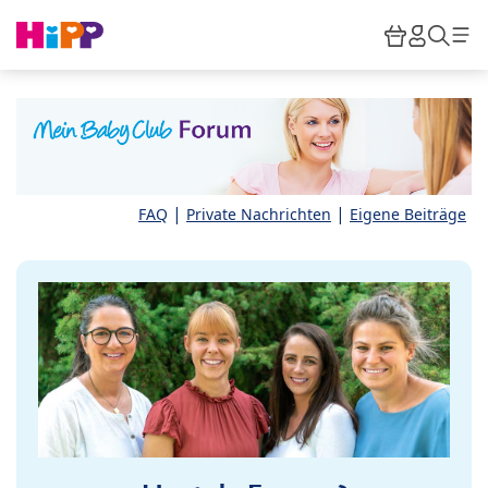
Skip to main content
Warenkor
HiPP M
Such
|
|
FAQ
Private Nachrichten
Eigene Beiträge