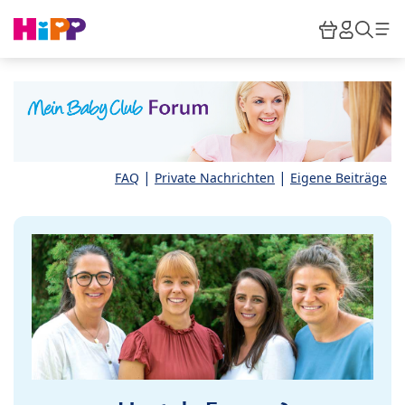
Skip to main content
Warenkor
HiPP M
Such
|
|
FAQ
Private Nachrichten
Eigene Beiträge