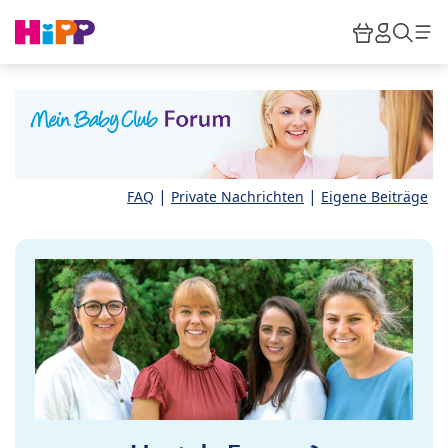
Skip to main content
Warenkor
HiPP M
Such
|
|
FAQ
Private Nachrichten
Eigene Beiträge