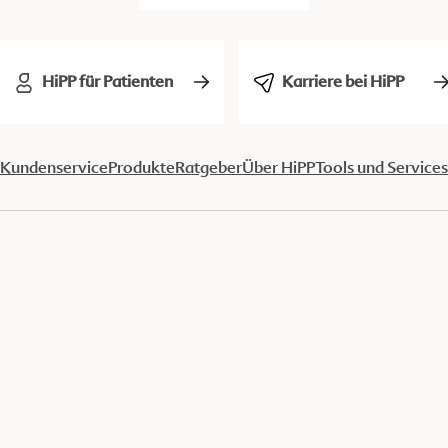
HiPP für Patienten
Karriere bei HiPP
Kundenservice
Produkte
Ratgeber
Über HiPP
Tools und Services