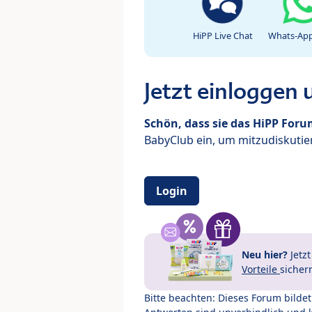
HiPP Live Chat
Whats-App
Jetzt einloggen
Schön, dass sie das HiPP For
BabyClub ein, um mitzudiskutier
Login
Neu hier?
Jetz
Vorteile
sicher
Bitte beachten: Dieses Forum bilde