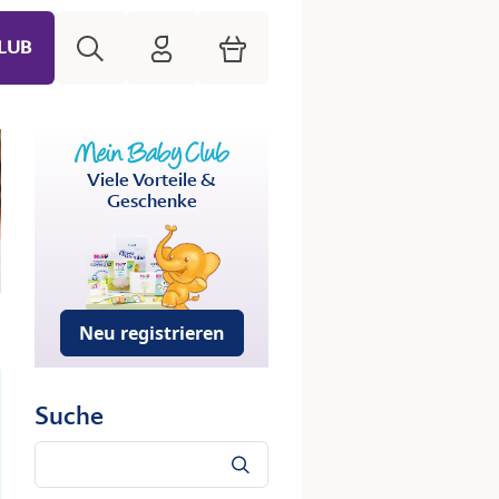
Suche
HiPP Mein Babyclub
Warenkorb
LUB
Viele Vorteile &
Geschenke
Neu registrieren
Suche
Suche