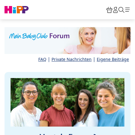
Skip to main content
Warenkor
HiPP M
Such
|
|
FAQ
Private Nachrichten
Eigene Beiträge