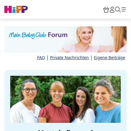
Skip to main content
Warenkor
HiPP M
Such
|
|
FAQ
Private Nachrichten
Eigene Beiträge