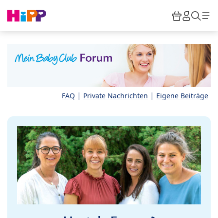
Skip to main content
Warenkor
HiPP M
Such
|
|
FAQ
Private Nachrichten
Eigene Beiträge