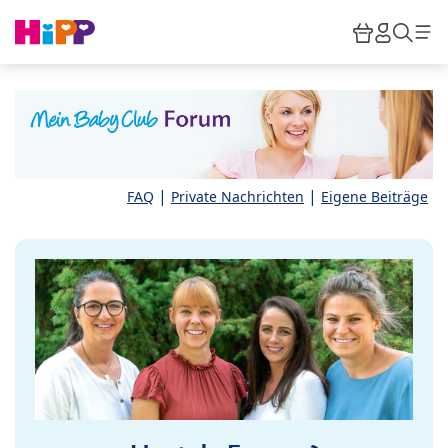
Skip to main content
Warenkor
HiPP M
Such
|
|
FAQ
Private Nachrichten
Eigene Beiträge