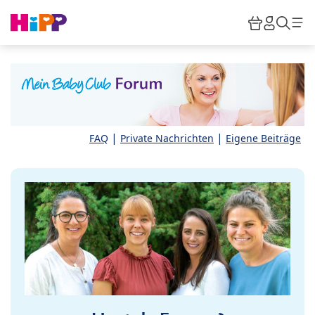
Skip to main content
Warenkor
HiPP M
Such
|
|
FAQ
Private Nachrichten
Eigene Beiträge