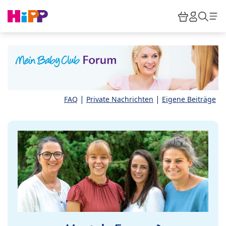
Skip to main content
Warenkor
HiPP M
Such
|
|
FAQ
Private Nachrichten
Eigene Beiträge