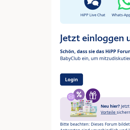
HiPP Live Chat
Whats-App
Jetzt einloggen
Schön, dass sie das HiPP For
BabyClub ein, um mitzudiskutier
Login
Neu hier?
Jetz
Vorteile
sicher
Bitte beachten: Dieses Forum bilde