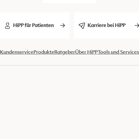
HiPP für Patienten
Karriere bei HiPP
Kundenservice
Produkte
Ratgeber
Über HiPP
Tools und Services