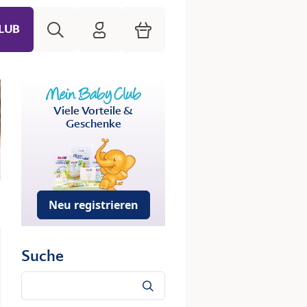
Suche
HiPP Mein Babyclub
Warenkorb
LUB
Viele Vorteile &
Geschenke
Neu registrieren
Suche
Suche