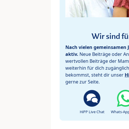
Wir sind fü
Nach vielen gemeinsamen J
aktiv.
Neue Beiträge oder Ant
wertvollen Beiträge der Mam
weiterhin für dich zugänglic
bekommst, steht dir unser
H
gerne zur Seite.
HiPP Live Chat
Whats-App