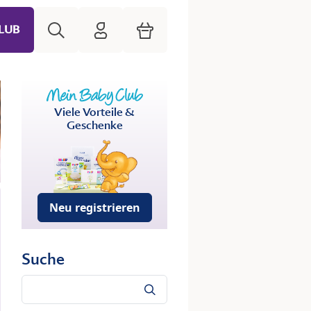
Suche
HiPP Mein Babyclub
Warenkorb
LUB
Viele Vorteile &
Geschenke
Neu registrieren
Suche
Suche