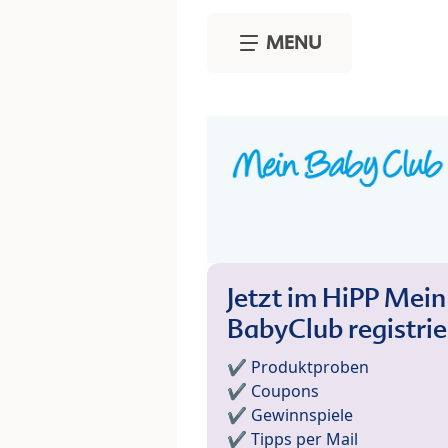
Skip to main content
MENU
Jetzt im HiPP Mein
BabyClub registri
✔️ Produktproben
✔️ Coupons
✔️ Gewinnspiele
✔️ Tipps per Mail