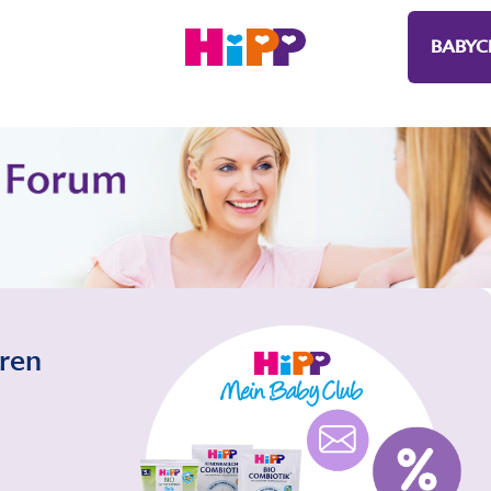
BABYC
eren