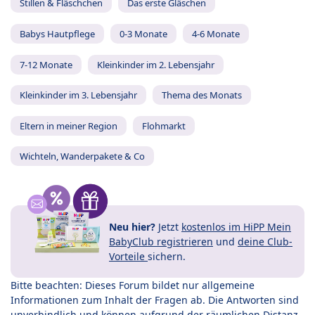
Stillen & Fläschchen
Das erste Gläschen
Babys Hautpflege
0-3 Monate
4-6 Monate
7-12 Monate
Kleinkinder im 2. Lebensjahr
Kleinkinder im 3. Lebensjahr
Thema des Monats
Eltern in meiner Region
Flohmarkt
Wichteln, Wanderpakete & Co
Neu hier?
Jetzt
kostenlos im HiPP Mein
BabyClub registrieren
und
deine Club-
Vorteile
sichern.
Bitte beachten: Dieses Forum bildet nur allgemeine
Informationen zum Inhalt der Fragen ab. Die Antworten sind
unverbindlich und können aufgrund der räumlichen Distanz