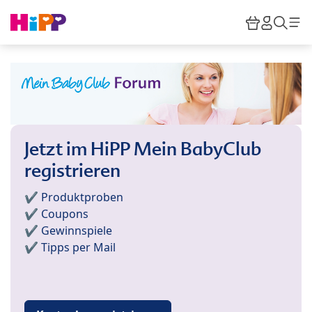
Skip to main content
Warenkor
HiPP M
Such
Jetzt im HiPP Mein BabyClub
registrieren
✔️ Produktproben
✔️ Coupons
✔️ Gewinnspiele
✔️ Tipps per Mail