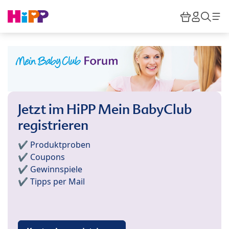
Skip to main content
Warenkor
HiPP M
Such
Jetzt im HiPP Mein BabyClub
registrieren
✔️ Produktproben
✔️ Coupons
✔️ Gewinnspiele
✔️ Tipps per Mail