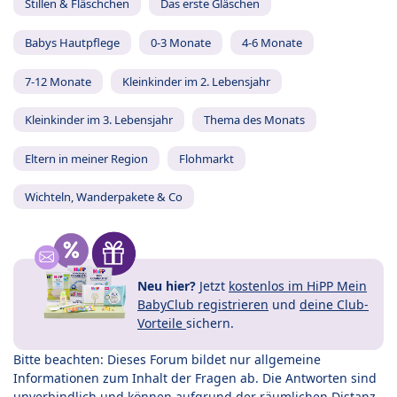
Stillen & Fläschchen
Das erste Gläschen
Babys Hautpflege
0-3 Monate
4-6 Monate
7-12 Monate
Kleinkinder im 2. Lebensjahr
Kleinkinder im 3. Lebensjahr
Thema des Monats
Eltern in meiner Region
Flohmarkt
Wichteln, Wanderpakete & Co
Neu hier?
Jetzt
kostenlos im HiPP Mein
BabyClub registrieren
und
deine Club-
Vorteile
sichern.
Bitte beachten: Dieses Forum bildet nur allgemeine
Informationen zum Inhalt der Fragen ab. Die Antworten sind
unverbindlich und können aufgrund der räumlichen Distanz