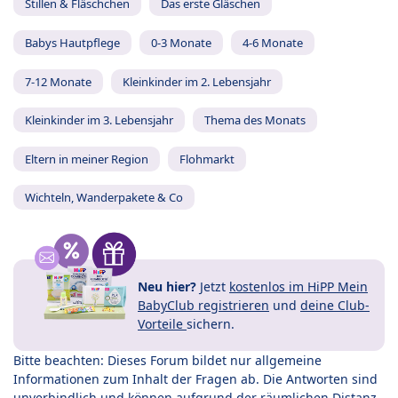
Stillen & Fläschchen
Das erste Gläschen
Babys Hautpflege
0-3 Monate
4-6 Monate
7-12 Monate
Kleinkinder im 2. Lebensjahr
Kleinkinder im 3. Lebensjahr
Thema des Monats
Eltern in meiner Region
Flohmarkt
Wichteln, Wanderpakete & Co
Neu hier?
Jetzt
kostenlos im HiPP Mein
BabyClub registrieren
und
deine Club-
Vorteile
sichern.
Bitte beachten: Dieses Forum bildet nur allgemeine
Informationen zum Inhalt der Fragen ab. Die Antworten sind
unverbindlich und können aufgrund der räumlichen Distanz