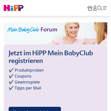
Skip to main content
Warenkor
HiPP M
Such
Jetzt im HiPP Mein BabyClub
registrieren
✔️ Produktproben
✔️ Coupons
✔️ Gewinnspiele
✔️ Tipps per Mail