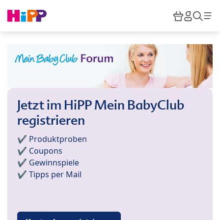
Skip to main content
Warenkor
HiPP M
Such
Jetzt im HiPP Mein BabyClub
registrieren
✔️ Produktproben
✔️ Coupons
✔️ Gewinnspiele
✔️ Tipps per Mail