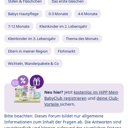
Stillen & Fläschchen
Das erste Gläschen
Babys Hautpflege
0-3 Monate
4-6 Monate
7-12 Monate
Kleinkinder im 2. Lebensjahr
Kleinkinder im 3. Lebensjahr
Thema des Monats
Eltern in meiner Region
Flohmarkt
Wichteln, Wanderpakete & Co
Neu hier?
Jetzt
kostenlos im HiPP Mein
BabyClub registrieren
und
deine Club-
Vorteile
sichern.
Bitte beachten: Dieses Forum bildet nur allgemeine
Informationen zum Inhalt der Fragen ab. Die Antworten sind
unverbindlich und können aufgrund der räumlichen Distanz