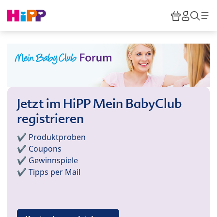
Skip to main content
Warenkor
HiPP M
Such
Jetzt im HiPP Mein BabyClub
registrieren
✔️ Produktproben
✔️ Coupons
✔️ Gewinnspiele
✔️ Tipps per Mail