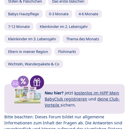
Stillen & Fläschchen
Das erste Gläschen
Babys Hautpflege
0-3 Monate
4-6 Monate
7-12 Monate
Kleinkinder im 2. Lebensjahr
Kleinkinder im 3. Lebensjahr
Thema des Monats
Eltern in meiner Region
Flohmarkt
Wichteln, Wanderpakete & Co
Neu hier?
Jetzt
kostenlos im HiPP Mein
BabyClub registrieren
und
deine Club-
Vorteile
sichern.
Bitte beachten: Dieses Forum bildet nur allgemeine
Informationen zum Inhalt der Fragen ab. Die Antworten sind
unverbindlich und können aufgrund der räumlichen Distanz