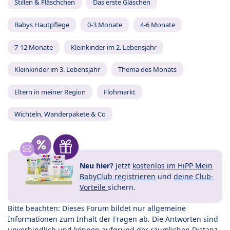
Stillen & Fläschchen
Das erste Gläschen
Babys Hautpflege
0-3 Monate
4-6 Monate
7-12 Monate
Kleinkinder im 2. Lebensjahr
Kleinkinder im 3. Lebensjahr
Thema des Monats
Eltern in meiner Region
Flohmarkt
Wichteln, Wanderpakete & Co
Neu hier?
Jetzt
kostenlos im HiPP Mein
BabyClub registrieren
und
deine Club-
Vorteile
sichern.
Bitte beachten: Dieses Forum bildet nur allgemeine
Informationen zum Inhalt der Fragen ab. Die Antworten sind
unverbindlich und können aufgrund der räumlichen Distanz