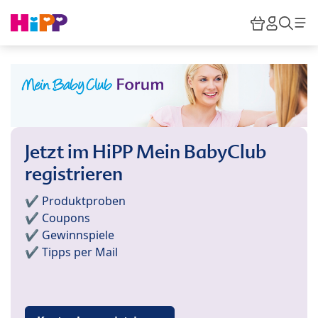
Skip to main content
Warenkor
HiPP M
Such
Jetzt im HiPP Mein BabyClub
registrieren
✔️ Produktproben
✔️ Coupons
✔️ Gewinnspiele
✔️ Tipps per Mail