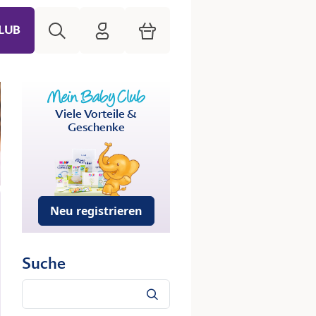
Suche
HiPP Mein Babyclub
Warenkorb
LUB
Viele Vorteile &
Geschenke
Neu registrieren
Suche
Suche