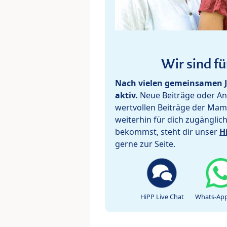
Wir sind fü
Nach vielen gemeinsamen J
aktiv.
Neue Beiträge oder Ant
wertvollen Beiträge der Mam
weiterhin für dich zugänglic
bekommst, steht dir unser
H
gerne zur Seite.
HiPP Live Chat
Whats-App