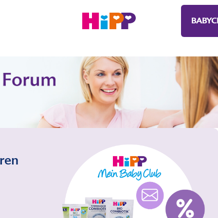
BABYC
eren