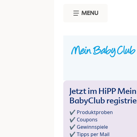
Skip to main content
MENU
Jetzt im HiPP Mein
BabyClub registri
✔️ Produktproben
✔️ Coupons
✔️ Gewinnspiele
✔️ Tipps per Mail