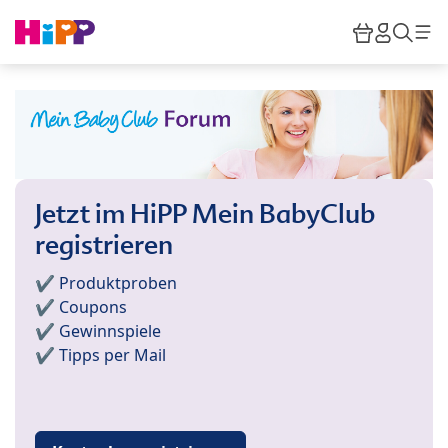
Skip to main content
Warenkor
HiPP M
Such
Jetzt im HiPP Mein BabyClub
registrieren
✔️ Produktproben
✔️ Coupons
✔️ Gewinnspiele
✔️ Tipps per Mail