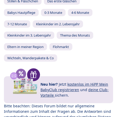
Stillen & Fläschchen
Das erste Gläschen
Babys Hautpflege
0-3 Monate
4-6 Monate
7-12 Monate
Kleinkinder im 2. Lebensjahr
Kleinkinder im 3. Lebensjahr
Thema des Monats
Eltern in meiner Region
Flohmarkt
Wichteln, Wanderpakete & Co
Neu hier?
Jetzt
kostenlos im HiPP Mein
BabyClub registrieren
und
deine Club-
Vorteile
sichern.
Bitte beachten: Dieses Forum bildet nur allgemeine
Informationen zum Inhalt der Fragen ab. Die Antworten sind
unverbindlich und können aufgrund der räumlichen Distanz