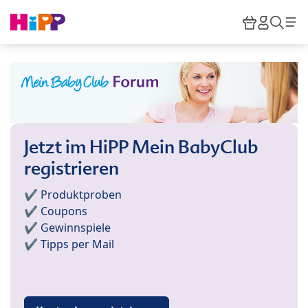
Skip to main content
Warenkor
HiPP M
Such
Jetzt im HiPP Mein BabyClub
registrieren
✔️ Produktproben
✔️ Coupons
✔️ Gewinnspiele
✔️ Tipps per Mail