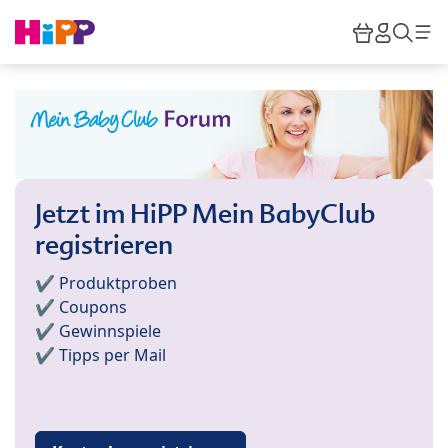
Skip to main content
Warenkor
HiPP M
Such
Jetzt im HiPP Mein BabyClub
registrieren
✔️ Produktproben
✔️ Coupons
✔️ Gewinnspiele
✔️ Tipps per Mail