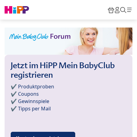
Skip to main content
Warenkor
HiPP M
Such
Jetzt im HiPP Mein BabyClub
registrieren
✔️ Produktproben
✔️ Coupons
✔️ Gewinnspiele
✔️ Tipps per Mail