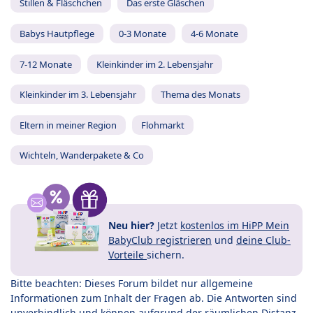
Stillen & Fläschchen
Das erste Gläschen
Babys Hautpflege
0-3 Monate
4-6 Monate
7-12 Monate
Kleinkinder im 2. Lebensjahr
Kleinkinder im 3. Lebensjahr
Thema des Monats
Eltern in meiner Region
Flohmarkt
Wichteln, Wanderpakete & Co
Neu hier?
Jetzt
kostenlos im HiPP Mein
BabyClub registrieren
und
deine Club-
Vorteile
sichern.
Bitte beachten: Dieses Forum bildet nur allgemeine
Informationen zum Inhalt der Fragen ab. Die Antworten sind
unverbindlich und können aufgrund der räumlichen Distanz