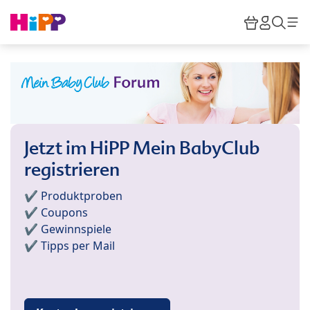
Skip to main content
Warenkor
HiPP M
Such
Jetzt im HiPP Mein BabyClub
registrieren
✔️ Produktproben
✔️ Coupons
✔️ Gewinnspiele
✔️ Tipps per Mail