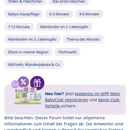
Stillen & Fläschchen
Das erste Gläschen
Babys Hautpflege
0-3 Monate
4-6 Monate
7-12 Monate
Kleinkinder im 2. Lebensjahr
Kleinkinder im 3. Lebensjahr
Thema des Monats
Eltern in meiner Region
Flohmarkt
Wichteln, Wanderpakete & Co
Neu hier?
Jetzt
kostenlos im HiPP Mein
BabyClub registrieren
und
deine Club-
Vorteile
sichern.
Bitte beachten: Dieses Forum bildet nur allgemeine
Informationen zum Inhalt der Fragen ab. Die Antworten sind
unverbindlich und können aufgrund der räumlichen Distanz